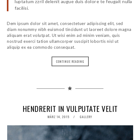
luptatum zzril delenit augue duis dolore te feugait nulla
facilisi.
Dem ipsum dolor sit amet, consectetuer adipiscing elit, sed
diam nonummy nibh euismod tincidunt ut laoreet dolore magna
aliquam erat volutpat. Ut wisi enim ad minim veniam, quis
nostrud exerci tation ullamcorper suscipit lobortis nisl ut
aliquip ex ea commodo consequat.
CONTINUE READING
HENDRERIT IN VULPUTATE VELIT
POSTED
MÄRZ 14, 2015
GALLERY
ON