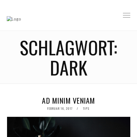
SCHLAGWORT:
DARK
AD MINIM VENIAM
POSTED
FEBRUAR 16, 2017
TIPS
ON