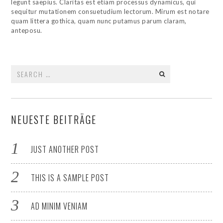
legunt saepius. Claritas est etiam processus dynamicus, qui
sequitur mutationem consuetudium lectorum. Mirum est notare
quam littera gothica, quam nunc putamus parum claram,
anteposu.
Search
for:
NEUESTE BEITRÄGE
JUST ANOTHER POST
THIS IS A SAMPLE POST
AD MINIM VENIAM