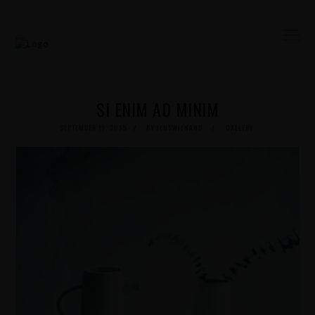
SI ENIM AD MINIM
POSTED
SEPTEMBER 11, 2015
BY
JENSWIENAND
GALLERY
ON