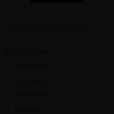
Search
for:
NEUESTE BEITRÄGE
JUST ANOTHER POST
THIS IS A SAMPLE POST
AD MINIM VENIAM
HELLO WORLD!