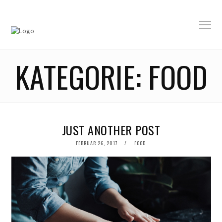
KATEGORIE:
FOOD
JUST ANOTHER POST
POSTED
FEBRUAR 26, 2017
FOOD
ON