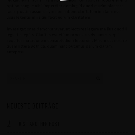
feugait nulla facilisi. Nam liber tempor cum soluta nobis eleifend
option congue nihil imperdiet doming id quod mazim placerat
facer possim assum. Typi non habent claritatem insitam; est
usus legentis in iis qui facit eorum claritatem.
Investigationes demonstraverunt lectores legere me lius quod ii
legunt saepius. Claritas est etiam processus dynamicus, qui
sequitur mutationem consuetudium lectorum. Mirum est notare
quam littera gothica, quam nunc putamus parum claram,
anteposu.
Search
for:
NEUESTE BEITRÄGE
JUST ANOTHER POST